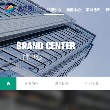
品牌中心
新闻中心
家具涂料
玻
B
R
A
N
D
C
E
N
T
E
R
品
牌
中
心
企业简介
发展历程
企业文化