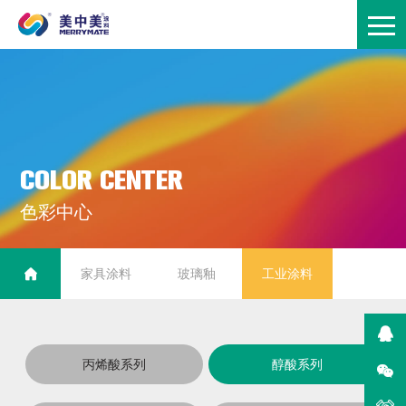
C
O
L
O
R
C
E
N
T
E
R
色
彩
中
心
家具涂料
玻璃釉
工业涂料
丙烯酸系列
醇酸系列