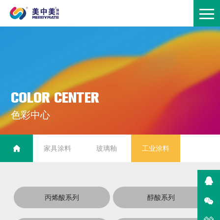
C
O
L
O
R
C
E
N
T
E
R
色
彩
中
心
家具涂料
玻璃釉
工业涂料
丙烯酸系列
醇酸系列